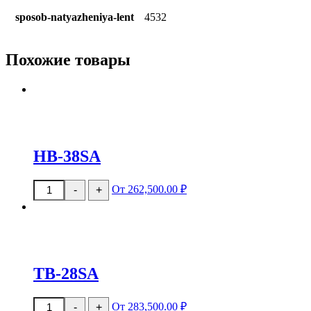
sposob-natyazheniya-lent
4532
Похожие товары
HB-38SA
Количество
От 262,500.00 ₽
-
+
товара
HB-
38SA
TB-28SA
Количество
От 283,500.00 ₽
-
+