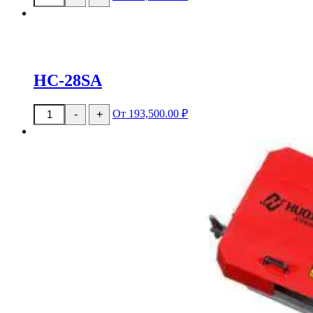
товара
TB-
28SA
HC-28SA
Количество
От 193,500.00 ₽
-
+
товара
HC-
28SA