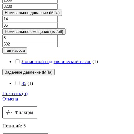
Номинальное давление (МПа)
Номинальное смещение (мл/об)
Тип насоса
Лопастной гидравлический насос
(
1
)
Заданное давление (МПа)
35
(
1
)
Показать
(
5
)
Отмена
Фильтры
Позиций:
5