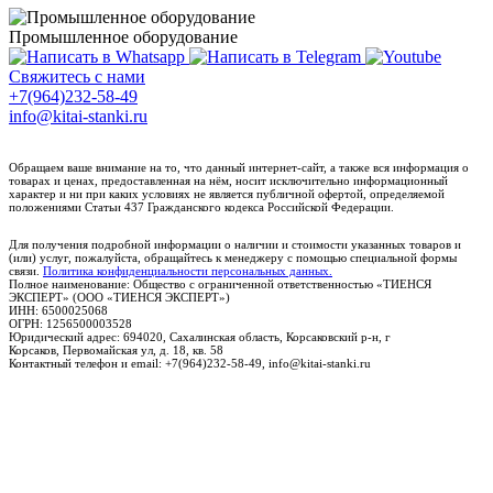
Промышленное оборудование
Свяжитесь с нами
+7(964)232-58-49
info@kitai-stanki.ru
Обращаем ваше внимание на то, что данный интернет-сайт, а также вся информация о
товарах и ценах, предоставленная на нём, носит исключительно информационный
характер и ни при каких условиях не является публичной офертой, определяемой
положениями Статьи 437 Гражданского кодекса Российской Федерации.
Для получения подробной информации о наличии и стоимости указанных товаров и
(или) услуг, пожалуйста, обращайтесь к менеджеру с помощью специальной формы
связи.
Политика конфиденциальности персональных данных.
Полное наименование: Общество с ограниченной ответственностью «ТИЕНСЯ
ЭКСПЕРТ» (ООО «ТИЕНСЯ ЭКСПЕРТ»)
ИНН: 6500025068
ОГРН: 1256500003528
Юридический адрес: 694020, Сахалинская область, Корсаковский р-н, г
Корсаков, Первомайская ул, д. 18, кв. 58
Контактный телефон и email: +7(964)232-58-49, info@kitai-stanki.ru