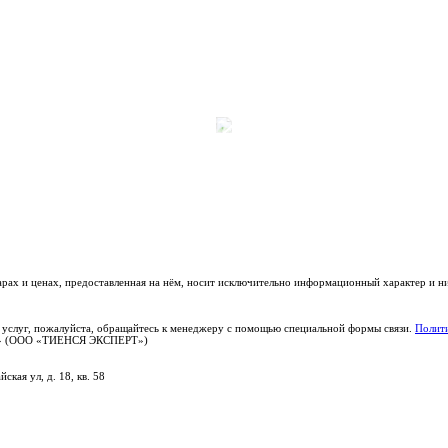
варах и ценах, предоставленная на нём, носит исключительно информационный характер и н
 услуг, пожалуйста, обращайтесь к менеджеру с помощью специальной формы связи.
Полити
РТ» (ООО «ТИЕНСЯ ЭКСПЕРТ»)
ская ул, д. 18, кв. 58