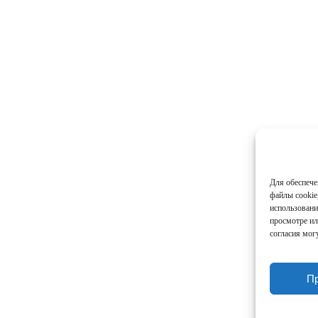
Для обеспече
файлы cookie
использовани
просмотре ил
согласия мог
П