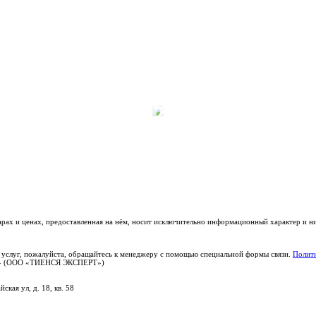
варах и ценах, предоставленная на нём, носит исключительно информационный характер и н
 услуг, пожалуйста, обращайтесь к менеджеру с помощью специальной формы связи.
Полити
РТ» (ООО «ТИЕНСЯ ЭКСПЕРТ»)
ская ул, д. 18, кв. 58