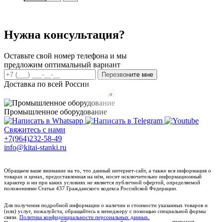
Станок
для
гибки
арматуры
Нужна консультация?
XB45Pro
Оставьте свой номер телефона и мы
предложим оптимальный вариант
Перезвоните мне
Доставка по всей России
Промышленное оборудование
Свяжитесь с нами
+7(964)232-58-49
info@kitai-stanki.ru
Обращаем ваше внимание на то, что данный интернет-сайт, а также вся информация о
товарах и ценах, предоставленная на нём, носит исключительно информационный
характер и ни при каких условиях не является публичной офертой, определяемой
положениями Статьи 437 Гражданского кодекса Российской Федерации.
Для получения подробной информации о наличии и стоимости указанных товаров и
(или) услуг, пожалуйста, обращайтесь к менеджеру с помощью специальной формы
связи.
Политика конфиденциальности персональных данных.