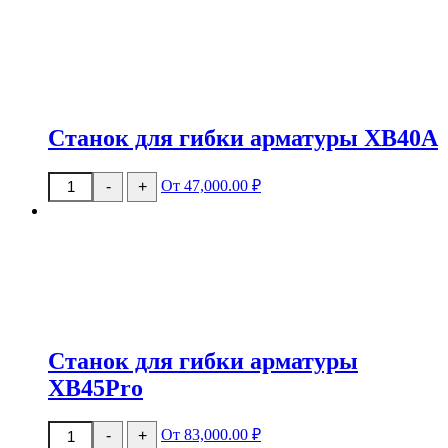
для
гибки
арматуры
XB40M
Станок для гибки арматуры XB40A
Количество
От 47,000.00 ₽
-
+
товара
Станок
для
гибки
арматуры
XB40A
Станок для гибки арматуры
XB45Pro
Количество
От 83,000.00 ₽
-
+
товара