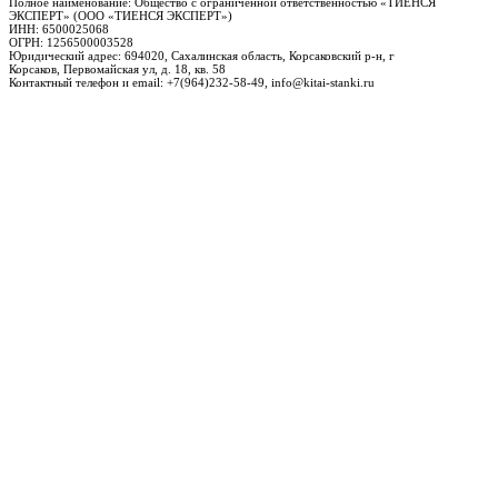
Полное наименование: Общество с ограниченной ответственностью «ТИЕНСЯ
ЭКСПЕРТ» (ООО «ТИЕНСЯ ЭКСПЕРТ»)
ИНН: 6500025068
ОГРН: 1256500003528
Юридический адрес: 694020, Сахалинская область, Корсаковский р-н, г
Корсаков, Первомайская ул, д. 18, кв. 58
Контактный телефон и email: +7(964)232-58-49, info@kitai-stanki.ru