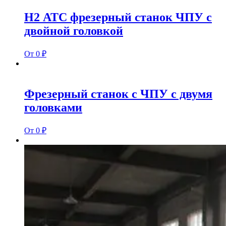
Н2 АТС фрезерный станок ЧПУ с
двойной головкой
От 0 ₽
Фрезерный станок с ЧПУ с двумя
головками
От 0 ₽