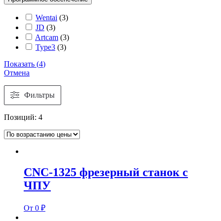
Wentai
(
3
)
JD
(
3
)
Artcam
(
3
)
Type3
(
3
)
Показать
(
4
)
Отмена
Фильтры
Позиций:
4
CNC-1325 фрезерный станок с
ЧПУ
От 0 ₽