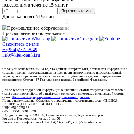
перезвоним в течение 15 минут
Перезвоните мне
Доставка по всей России
Промышленное оборудование
Свяжитесь с нами
+7(964)232-58-49
info@kitai-stanki.ru
Обращаем ваше внимание на то, что данный интернет-сайт, а также вся информация о
товарах и ценах, предоставленная на нём, носит исключительно информационный
характер и ни при каких условиях не является публичной офертой, определяемой
положениями Статьи 437 Гражданского кодекса Российской Федерации.
Для получения подробной информации о наличии и стоимости указанных товаров и
(или) услуг, пожалуйста, обращайтесь к менеджеру с помощью специальной формы
связи.
Политика конфиденциальности персональных данных.
Полное наименование: Общество с ограниченной ответственностью «ТИЕНСЯ
ЭКСПЕРТ» (ООО «ТИЕНСЯ ЭКСПЕРТ»)
ИНН: 6500025068
ОГРН: 1256500003528
Юридический адрес: 694020, Сахалинская область, Корсаковский р-н, г
Корсаков, Первомайская ул, д. 18, кв. 58
Контактный телефон и email: +7(964)232-58-49, info@kitai-stanki.ru