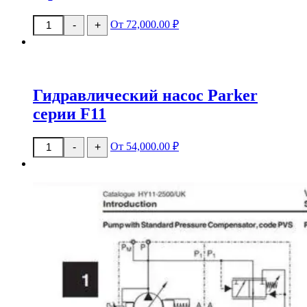
Количество
От 72,000.00 ₽
-
+
товара
Гидравлический
насос
Parker
серии
F12
Гидравлический насос Parker
серии F11
Количество
От 54,000.00 ₽
-
+
товара
Гидравлический
насос
Parker
серии
F11