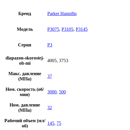
Бренд
Parker Hannifin
Модель
P3075
,
P3105
,
P3145
Серия
P3
diapazon-skorostej-
4005, 3753
ob-mi
Макс. давление
37
(МПа)
Ном. скорость (об/
3000
,
500
мин)
Ном. давление
32
(МПа)
Рабочий объем (мл/
145
,
75
об)