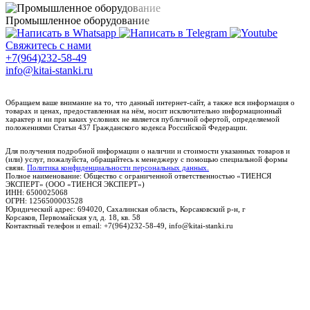
Промышленное оборудование
Свяжитесь с нами
+7(964)232-58-49
info@kitai-stanki.ru
Обращаем ваше внимание на то, что данный интернет-сайт, а также вся информация о
товарах и ценах, предоставленная на нём, носит исключительно информационный
характер и ни при каких условиях не является публичной офертой, определяемой
положениями Статьи 437 Гражданского кодекса Российской Федерации.
Для получения подробной информации о наличии и стоимости указанных товаров и
(или) услуг, пожалуйста, обращайтесь к менеджеру с помощью специальной формы
связи.
Политика конфиденциальности персональных данных.
Полное наименование: Общество с ограниченной ответственностью «ТИЕНСЯ
ЭКСПЕРТ» (ООО «ТИЕНСЯ ЭКСПЕРТ»)
ИНН: 6500025068
ОГРН: 1256500003528
Юридический адрес: 694020, Сахалинская область, Корсаковский р-н, г
Корсаков, Первомайская ул, д. 18, кв. 58
Контактный телефон и email: +7(964)232-58-49, info@kitai-stanki.ru