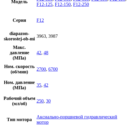
Модель
F12-125
,
F12-150
,
F12-250
Серия
F12
diapazon-
3963, 3987
skorostej-ob-mi
Макс.
давление
42
,
48
(МПа)
Ном. скорость
2700
,
6700
(об/мин)
Ном. давление
35
,
42
(МПа)
Рабочий объем
250
,
30
(мл/об)
Аксиально-поршневой гидравлический
Тип мотора
мотор