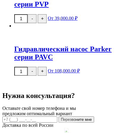
серии PVP
Количество
От 39,000.00 ₽
-
+
товара
Гидравлический
насос
Parker
серии
PVP
Гидравлический насос Parker
серии PAVC
Количество
От 108,000.00 ₽
-
+
товара
Гидравлический
насос
Parker
серии
Нужна консультация?
PAVC
Оставьте свой номер телефона и мы
предложим оптимальный вариант
Перезвоните мне
Доставка по всей России