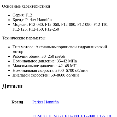
Основные характеристики
Серия: F12
Бренд: Parker Hannifin
Модели: F12-030, F12-060, F12-080, F12-090, F12-110,
F12-125, F12-150, F12-250
Технические параметры
Тип мотора: Аксиально-поршневой гидравлический
мотор
Рабочий объем: 30–250 мл/об
Номинальное давление: 35–42 МПа
Максимальное давление: 42–48 МПа
Номинальная скорость: 2700–6700 об/мин
Диапазон скоростей: 50–8600 об/мин
Детали
Бренд
Parker Hannifin
F12-030
,
F12-060
,
F12-080
,
F12-090
,
F12-110
,