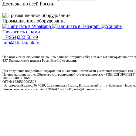
Доставка по всей России
Промышленное оборудование
Свяжитесь с нами
+7(964)232-58-49
info@kitai-stanki.ru
Обращаем ваше внимание на то, что данный интернет-сайт, а также вся информация о то
437 Гражданского кодекса Российской Федерации.
Для получения подробной информации о наличии и стоимости указанных товаров и (или)
Полное наименование: Общество с ограниченной ответственностью «ТИЕНСЯ ЭКСПЕ
ИНН: 6500025068
ОГРН: 1256500003528
Юридический адрес: 694020, Сахалинская область, Корсаковский р-н, г Корсаков, Первомай
Контактный телефон и email: +7(964)232-58-49, info@kitai-stanki.ru