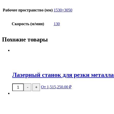
Рабочее пространство (мм)
1530×3050
Скорость (м/мин)
130
Похожие товары
Лазерный станок для резки металл
Количество
От 1,515,250.00 ₽
-
+
товара
Лазерный
станок
для
резки
металла
ZPG-