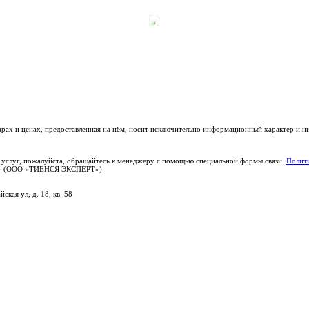
варах и ценах, предоставленная на нём, носит исключительно информационный характер и н
 услуг, пожалуйста, обращайтесь к менеджеру с помощью специальной формы связи.
Полити
РТ» (ООО «ТИЕНСЯ ЭКСПЕРТ»)
ская ул, д. 18, кв. 58