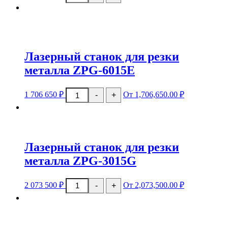
Лазерный
станок
для
резки
металла
ZPG-
Лазерный станок для резки
3015E
металла ZPG-6015E
Количество
1 706 650
₽
От 1,706,650.00 ₽
-
+
товара
Лазерный
станок
для
резки
металла
Лазерный станок для резки
ZPG-
6015E
металла ZPG-3015G
Количество
2 073 500
₽
От 2,073,500.00 ₽
-
+
товара
Лазерный
станок
для
резки