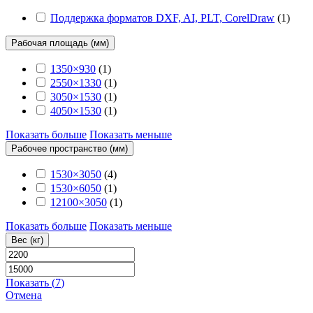
Поддержка форматов DXF, AI, PLT, CorelDraw
(
1
)
Рабочая площадь (мм)
1350×930
(
1
)
2550×1330
(
1
)
3050×1530
(
1
)
4050×1530
(
1
)
Показать больше
Показать меньше
Рабочее пространство (мм)
1530×3050
(
4
)
1530×6050
(
1
)
12100×3050
(
1
)
Показать больше
Показать меньше
Вес (кг)
Показать
(
7
)
Отмена