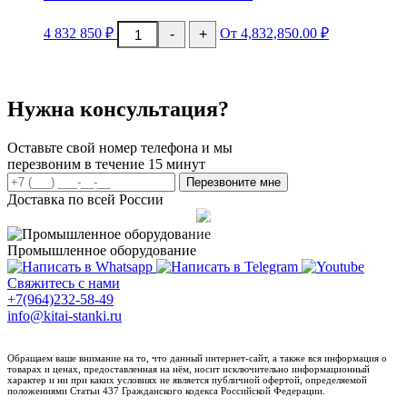
металла
Количество
ZPG-
4 832 850
₽
От 4,832,850.00 ₽
-
+
товара
3015ET
Лазерный
станок
для
резки
Нужна консультация?
металла
ZPG-
12030R
Оставьте свой номер телефона и мы
перезвоним в течение 15 минут
Перезвоните мне
Доставка по всей России
Промышленное оборудование
Свяжитесь с нами
+7(964)232-58-49
info@kitai-stanki.ru
Обращаем ваше внимание на то, что данный интернет-сайт, а также вся информация о
товарах и ценах, предоставленная на нём, носит исключительно информационный
характер и ни при каких условиях не является публичной офертой, определяемой
положениями Статьи 437 Гражданского кодекса Российской Федерации.