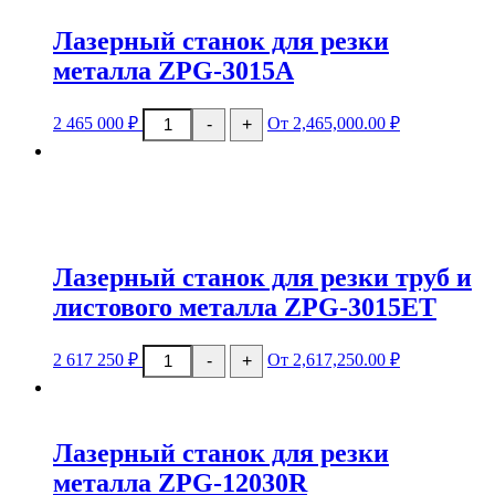
металла
ZPG-
Лазерный станок для резки
3015G
металла ZPG-3015A
Количество
2 465 000
₽
От 2,465,000.00 ₽
-
+
товара
Лазерный
станок
для
резки
металла
ZPG-
3015A
Лазерный станок для резки труб и
листового металла ZPG-3015ET
Количество
2 617 250
₽
От 2,617,250.00 ₽
-
+
товара
Лазерный
станок
для
резки
Лазерный станок для резки
труб
и
металла ZPG-12030R
листового