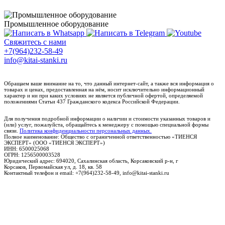
Промышленное оборудование
Свяжитесь с нами
+7(964)232-58-49
info@kitai-stanki.ru
Обращаем ваше внимание на то, что данный интернет-сайт, а также вся информация о
товарах и ценах, предоставленная на нём, носит исключительно информационный
характер и ни при каких условиях не является публичной офертой, определяемой
положениями Статьи 437 Гражданского кодекса Российской Федерации.
Для получения подробной информации о наличии и стоимости указанных товаров и
(или) услуг, пожалуйста, обращайтесь к менеджеру с помощью специальной формы
связи.
Политика конфиденциальности персональных данных.
Полное наименование: Общество с ограниченной ответственностью «ТИЕНСЯ
ЭКСПЕРТ» (ООО «ТИЕНСЯ ЭКСПЕРТ»)
ИНН: 6500025068
ОГРН: 1256500003528
Юридический адрес: 694020, Сахалинская область, Корсаковский р-н, г
Корсаков, Первомайская ул, д. 18, кв. 58
Контактный телефон и email: +7(964)232-58-49, info@kitai-stanki.ru