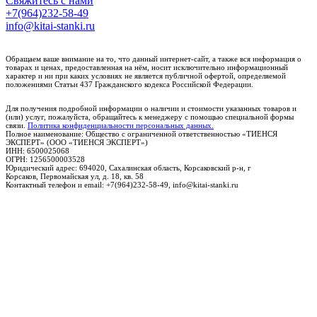
Свяжитесь с нами
+7(964)232-58-49
info@kitai-stanki.ru
Обращаем ваше внимание на то, что данный интернет-сайт, а также вся информация о
товарах и ценах, предоставленная на нём, носит исключительно информационный
характер и ни при каких условиях не является публичной офертой, определяемой
положениями Статьи 437 Гражданского кодекса Российской Федерации.
Для получения подробной информации о наличии и стоимости указанных товаров и
(или) услуг, пожалуйста, обращайтесь к менеджеру с помощью специальной формы
связи.
Политика конфиденциальности персональных данных.
Полное наименование: Общество с ограниченной ответственностью «ТИЕНСЯ
ЭКСПЕРТ» (ООО «ТИЕНСЯ ЭКСПЕРТ»)
ИНН: 6500025068
ОГРН: 1256500003528
Юридический адрес: 694020, Сахалинская область, Корсаковский р-н, г
Корсаков, Первомайская ул, д. 18, кв. 58
Контактный телефон и email: +7(964)232-58-49, info@kitai-stanki.ru