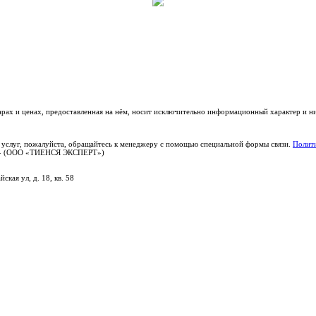
варах и ценах, предоставленная на нём, носит исключительно информационный характер и н
 услуг, пожалуйста, обращайтесь к менеджеру с помощью специальной формы связи.
Полити
РТ» (ООО «ТИЕНСЯ ЭКСПЕРТ»)
ская ул, д. 18, кв. 58