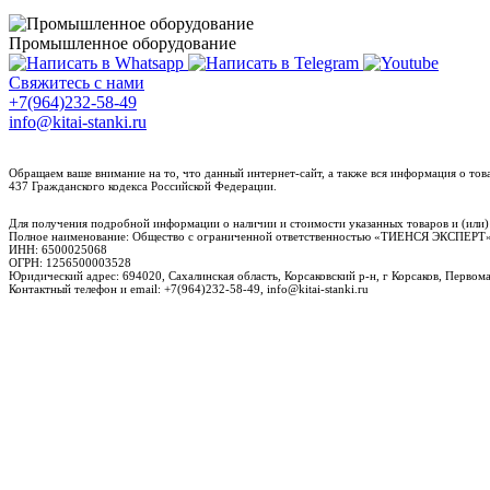
Промышленное оборудование
Свяжитесь с нами
+7(964)232-58-49
info@kitai-stanki.ru
Обращаем ваше внимание на то, что данный интернет-сайт, а также вся информация о то
437 Гражданского кодекса Российской Федерации.
Для получения подробной информации о наличии и стоимости указанных товаров и (или)
Полное наименование: Общество с ограниченной ответственностью «ТИЕНСЯ ЭКСПЕ
ИНН: 6500025068
ОГРН: 1256500003528
Юридический адрес: 694020, Сахалинская область, Корсаковский р-н, г Корсаков, Первомай
Контактный телефон и email: +7(964)232-58-49, info@kitai-stanki.ru