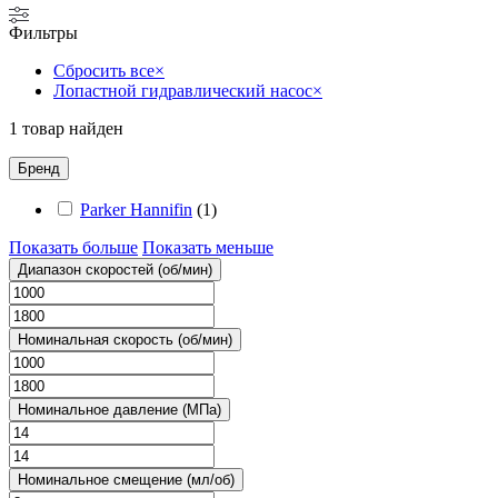
Фильтры
Сбросить все
×
Лопастной гидравлический насос
×
1
товар найден
Бренд
Parker Hannifin
(
1
)
Показать больше
Показать меньше
Диапазон скоростей (об/мин)
Номинальная скорость (об/мин)
Номинальное давление (МПа)
Номинальное смещение (мл/об)