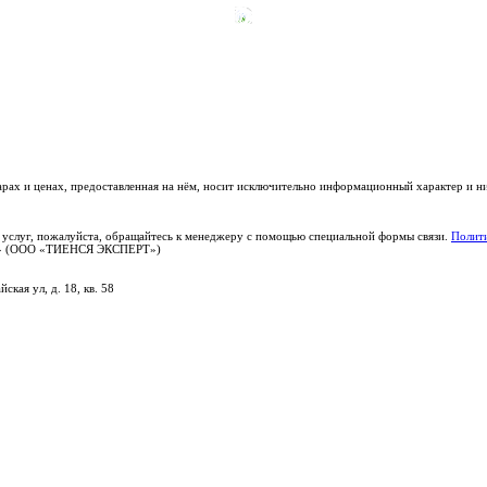
варах и ценах, предоставленная на нём, носит исключительно информационный характер и н
 услуг, пожалуйста, обращайтесь к менеджеру с помощью специальной формы связи.
Полити
РТ» (ООО «ТИЕНСЯ ЭКСПЕРТ»)
ская ул, д. 18, кв. 58