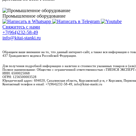
Промышленное оборудование
Свяжитесь с нами
+7(964)232-58-49
info@kitai-stanki.ru
Обращаем ваше внимание на то, что данный интернет-сайт, а также вся информация о то
437 Гражданского кодекса Российской Федерации.
Для получения подробной информации о наличии и стоимости указанных товаров и (или)
Полное наименование: Общество с ограниченной ответственностью «ТИЕНСЯ ЭКСПЕ
ИНН: 6500025068
ОГРН: 1256500003528
Юридический адрес: 694020, Сахалинская область, Корсаковский р-н, г Корсаков, Первомай
Контактный телефон и email: +7(964)232-58-49, info@kitai-stanki.ru