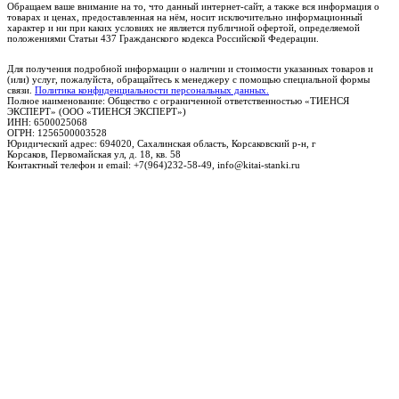
Обращаем ваше внимание на то, что данный интернет-сайт, а также вся информация о
товарах и ценах, предоставленная на нём, носит исключительно информационный
характер и ни при каких условиях не является публичной офертой, определяемой
положениями Статьи 437 Гражданского кодекса Российской Федерации.
Для получения подробной информации о наличии и стоимости указанных товаров и
(или) услуг, пожалуйста, обращайтесь к менеджеру с помощью специальной формы
связи.
Политика конфиденциальности персональных данных.
Полное наименование: Общество с ограниченной ответственностью «ТИЕНСЯ
ЭКСПЕРТ» (ООО «ТИЕНСЯ ЭКСПЕРТ»)
ИНН: 6500025068
ОГРН: 1256500003528
Юридический адрес: 694020, Сахалинская область, Корсаковский р-н, г
Корсаков, Первомайская ул, д. 18, кв. 58
Контактный телефон и email: +7(964)232-58-49, info@kitai-stanki.ru